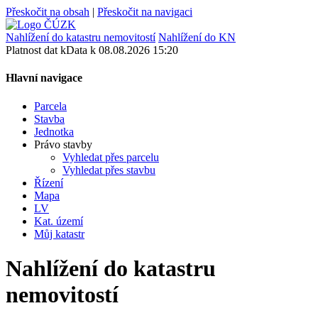
Přeskočit na obsah
|
Přeskočit na navigaci
Nahlížení do katastru nemovitostí
Nahlížení do KN
Platnost dat k
Data k
08.08.2026 15:20
Hlavní navigace
Parcela
Stavba
Jednotka
Právo stavby
Vyhledat přes parcelu
Vyhledat přes stavbu
Řízení
Mapa
LV
Kat. území
Můj katastr
Nahlížení do katastru
nemovitostí