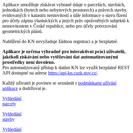
Aplikace umožňuje získávat vybrané údaje o parcelách, stavbách,
jednotkách (bytech nebo nebytových prostorech) a právech stavby,
evidovaných v katastru nemovitostí a dále informace o stavu řízení
pro účely zápisu vlastnických a jiných práv oprávněných subjektů k
nemovitostem v České republice, nebo pro účely potvrzování
geometrických plánů
.
Nahlížení do KN nevyžaduje žádnou registraci a je bezplatné.
Aplikace je určena výhradně pro interaktivní práci uživatelů,
jakékoli získávání nebo vytěžování dat automatizovanými
prostředky není dovoleno.
Pro automatizovaný přístup k datům KN lze využít bezplatné REST
API dostupné na adrese
https://api-kn.cuzk.gov.cz/
.
Každý uživatel je povinen se seznámit s
podmínkami užívání
aplikace
a dodržovat je.
Vyhledání
parcely
Vyhledání
stavby
Vyhledání